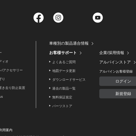
Facebook
Instagram
Twitter
YouTube
車種別の製品適合情報
お客様サポート
企業/採用情報
ー
ディオ
アルパインストア
よくあるご質問
ン/アクセサリー
地図データ更新
アルパインお客様登録
守り
ダウンロードサービス
ログイン
置き去り防止装置
過去の製品一覧
新規登録
lus
無料保証規定
パーツストア
利用案内