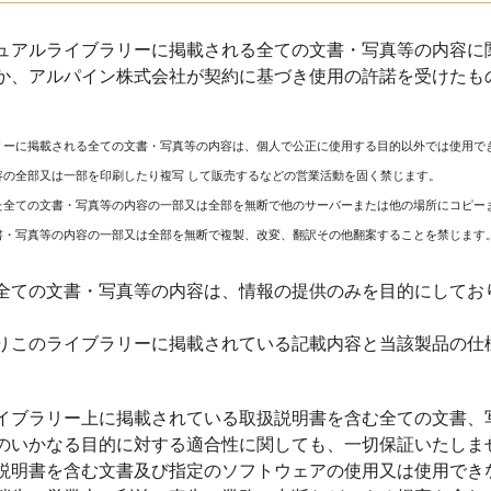
ュアルライブラリーに掲載される全ての文書・写真等の内容に関
か、アルパイン株式会社が契約に基づき使用の許諾を受けたも
リーに掲載される全ての文書・写真等の内容は、個人で公正に使用する目的以外では使用で
容の全部又は一部を印刷したり複写 して販売するなどの営業活動を固く禁じます。
た全ての文書・写真等の内容の一部又は全部を無断で他のサーバーまたは他の場所にコピー
書・写真等の内容の一部又は全部を無断で複製、改変、翻訳その他翻案することを禁じます
全ての文書・写真等の内容は、情報の提供のみを目的にしてお
りこのライブラリーに掲載されている記載内容と当該製品の仕
イブラリー上に掲載されている取扱説明書を含む全ての文書、
のいかなる目的に対する適合性に関しても、一切保証いたしま
説明書を含む文書及び指定のソフトウェアの使用又は使用でき