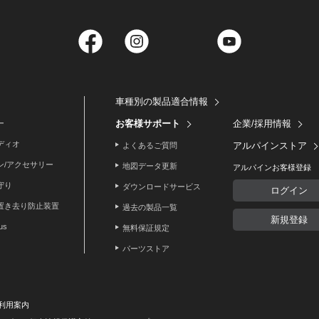
Facebook
Instagram
Twitter
YouTube
車種別の製品適合情報
お客様サポート
企業/採用情報
ー
ディオ
アルパインストア
よくあるご質問
ン/アクセサリー
地図データ更新
アルパインお客様登録
守り
ダウンロードサービス
ログイン
置き去り防止装置
過去の製品一覧
新規登録
lus
無料保証規定
パーツストア
利用案内