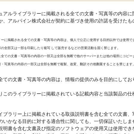
ュアルライブラリーに掲載される全ての文書・写真等の内容に関
か、アルパイン株式会社が契約に基づき使用の許諾を受けたも
リーに掲載される全ての文書・写真等の内容は、個人で公正に使用する目的以外では使用で
容の全部又は一部を印刷したり複写 して販売するなどの営業活動を固く禁じます。
た全ての文書・写真等の内容の一部又は全部を無断で他のサーバーまたは他の場所にコピー
書・写真等の内容の一部又は全部を無断で複製、改変、翻訳その他翻案することを禁じます
全ての文書・写真等の内容は、情報の提供のみを目的にしてお
りこのライブラリーに掲載されている記載内容と当該製品の仕
イブラリー上に掲載されている取扱説明書を含む全ての文書、
のいかなる目的に対する適合性に関しても、一切保証いたしま
説明書を含む文書及び指定のソフトウェアの使用又は使用でき