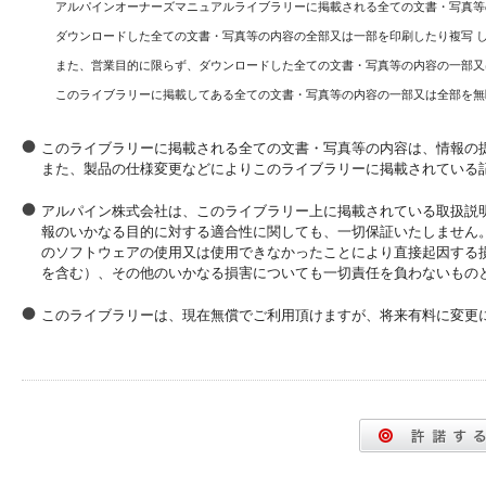
アルパインオーナーズマニュアルライブラリーに掲載される全ての文書・写真等
ダウンロードした全ての文書・写真等の内容の全部又は一部を印刷したり複写 
また、営業目的に限らず、ダウンロードした全ての文書・写真等の内容の一部又
このライブラリーに掲載してある全ての文書・写真等の内容の一部又は全部を無
このライブラリーに掲載される全ての文書・写真等の内容は、情報の
また、製品の仕様変更などによりこのライブラリーに掲載されている
アルパイン株式会社は、このライブラリー上に掲載されている取扱説
報のいかなる目的に対する適合性に関しても、一切保証いたしません
のソフトウェアの使用又は使用できなかったことにより直接起因する
を含む）、その他のいかなる損害についても一切責任を負わないもの
このライブラリーは、現在無償でご利用頂けますが、将来有料に変更