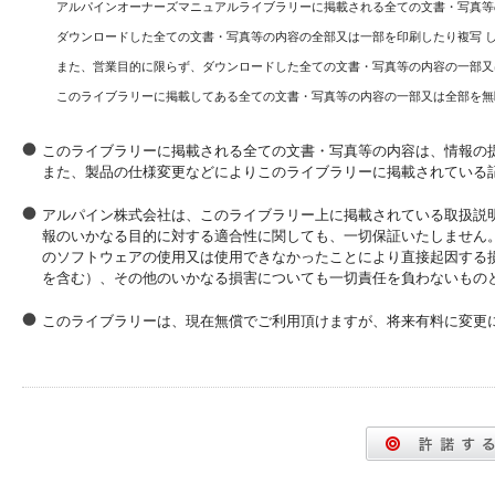
アルパインオーナーズマニュアルライブラリーに掲載される全ての文書・写真等
ダウンロードした全ての文書・写真等の内容の全部又は一部を印刷したり複写 
また、営業目的に限らず、ダウンロードした全ての文書・写真等の内容の一部又
このライブラリーに掲載してある全ての文書・写真等の内容の一部又は全部を無
このライブラリーに掲載される全ての文書・写真等の内容は、情報の
また、製品の仕様変更などによりこのライブラリーに掲載されている
アルパイン株式会社は、このライブラリー上に掲載されている取扱説
報のいかなる目的に対する適合性に関しても、一切保証いたしません
のソフトウェアの使用又は使用できなかったことにより直接起因する
を含む）、その他のいかなる損害についても一切責任を負わないもの
このライブラリーは、現在無償でご利用頂けますが、将来有料に変更