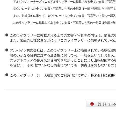
アルパインオーナーズマニュアルライブラリーに掲載される全ての文書・写真等
ダウンロードした全ての文書・写真等の内容の全部又は一部を印刷したり複写 
また、営業目的に限らず、ダウンロードした全ての文書・写真等の内容の一部又
このライブラリーに掲載してある全ての文書・写真等の内容の一部又は全部を無
このライブラリーに掲載される全ての文書・写真等の内容は、情報の
また、製品の仕様変更などによりこのライブラリーに掲載されている
アルパイン株式会社は、このライブラリー上に掲載されている取扱説
報のいかなる目的に対する適合性に関しても、一切保証いたしません
のソフトウェアの使用又は使用できなかったことにより直接起因する
を含む）、その他のいかなる損害についても一切責任を負わないもの
このライブラリーは、現在無償でご利用頂けますが、将来有料に変更