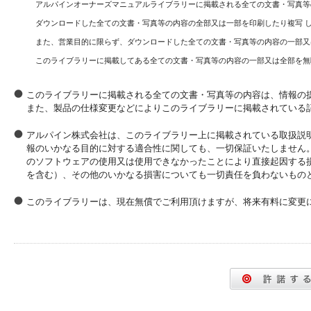
アルパインオーナーズマニュアルライブラリーに掲載される全ての文書・写真等
ダウンロードした全ての文書・写真等の内容の全部又は一部を印刷したり複写 
また、営業目的に限らず、ダウンロードした全ての文書・写真等の内容の一部又
このライブラリーに掲載してある全ての文書・写真等の内容の一部又は全部を無
このライブラリーに掲載される全ての文書・写真等の内容は、情報の
また、製品の仕様変更などによりこのライブラリーに掲載されている
アルパイン株式会社は、このライブラリー上に掲載されている取扱説
報のいかなる目的に対する適合性に関しても、一切保証いたしません
のソフトウェアの使用又は使用できなかったことにより直接起因する
を含む）、その他のいかなる損害についても一切責任を負わないもの
このライブラリーは、現在無償でご利用頂けますが、将来有料に変更