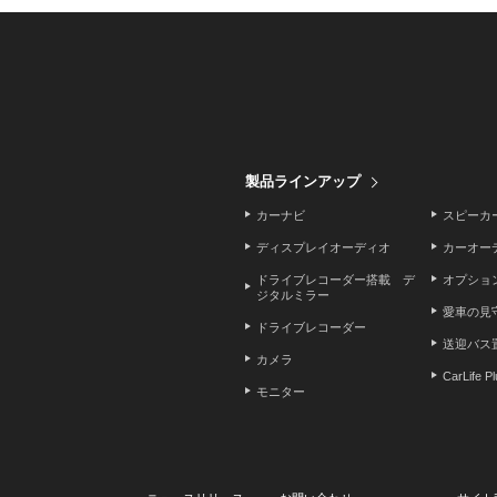
製品ラインアップ
カーナビ
スピーカ
ディスプレイオーディオ
カーオー
ドライブレコーダー搭載 デ
オプショ
ジタルミラー
愛車の見
ドライブレコーダー
送迎バス
カメラ
CarLife P
モニター