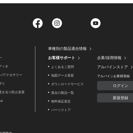
Facebook
Instagram
Twitter
YouTube
車種別の製品適合情報
お客様サポート
企業/採用情報
ー
ディオ
アルパインストア
よくあるご質問
ン/アクセサリー
地図データ更新
アルパインお客様登録
守り
ダウンロードサービス
ログイン
置き去り防止装置
過去の製品一覧
新規登録
lus
無料保証規定
パーツストア