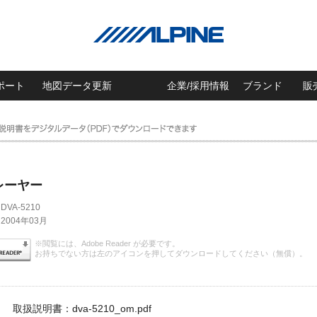
ポート
地図データ更新
企業/採用情報
ブランド
販
レーヤー
DVA-5210
2004年03月
※閲覧には、Adobe Reader が必要です。
お持ちでない方は左のアイコンを押してダウンロードしてください（無償）。
取扱説明書：dva-5210_om.pdf