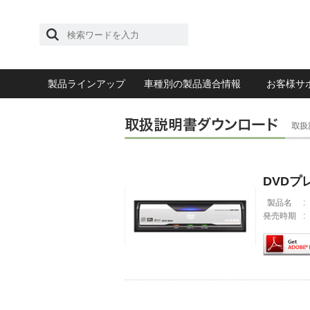
製品ラインアップ
車種別の製品適合情報
お客様サ
DVDプ
製品名
:
発売時期
: