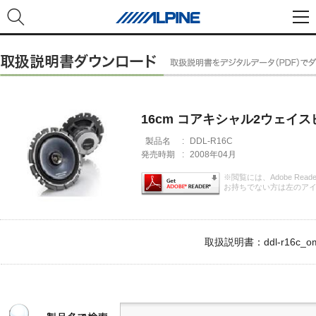
16cm コアキシャル2ウェイ
製品名
:
DDL-R16C
発売時期
:
2008年04月
※閲覧には、Adobe Rea
お持ちでない方は左のア
取扱説明書：ddl-r16c_om