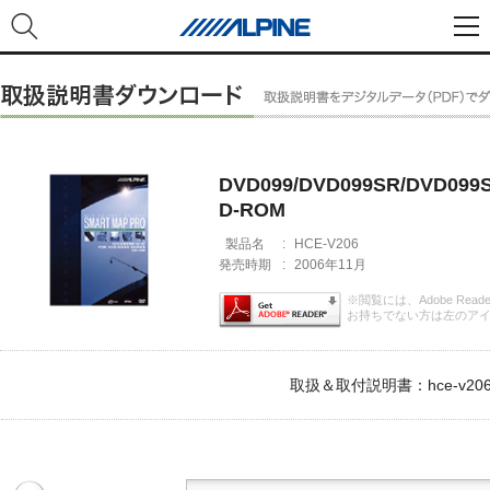
DVD099/DVD099SR/DVD0
D-ROM
製品名
:
HCE-V206
発売時期
:
2006年11月
※閲覧には、Adobe Rea
お持ちでない方は左のア
取扱＆取付説明書：hce-v206_