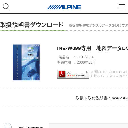
INE-W099専用 地図データDV
製品名
:
HCE-V304
発売時期
:
2006年11月
※閲覧には、Adobe Rea
お持ちでない方は左のア
取扱＆取付説明書：hce-v304_