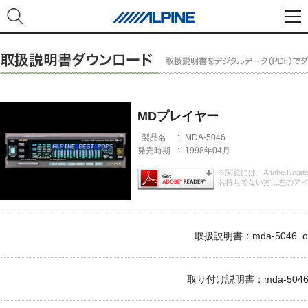
MDプレイヤー
製品名
:
MDA-5046
発売時期
:
1998年04月
※閲覧には、Adobe Rea
お持ちでない方は左のア
取扱説明書：mda-5046_om
取り付け説明書：mda-5046_i