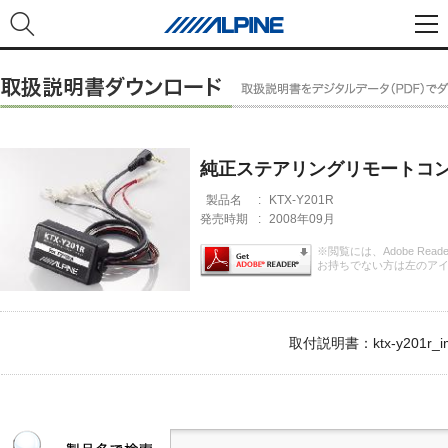
純正ステアリングリモートコン
製品名
:
KTX-Y201R
発売時期
:
2008年09月
※閲覧には、Adobe Rea
お持ちでない方は左のア
取付説明書：ktx-y201r_im