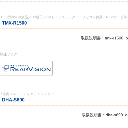
10.2型WVGA液晶／D2端子／FMトランスミッター／リモコン付属／RCAケー
TMX-R1500
取扱説明書：tmx-r1500_om
関連リンク
6連奏マルチメディアチェンジャー
DHA-S690
取扱説明書：dha-s690_om