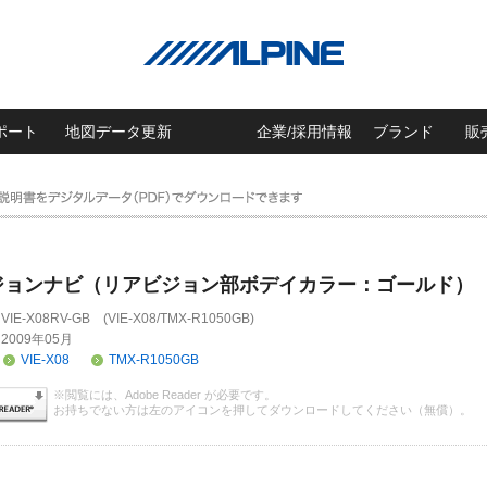
ポート
地図データ更新
企業/採用情報
ブランド
販
ジョンナビ（リアビジョン部ボデイカラー：ゴールド）
VIE-X08RV-GB (VIE-X08/TMX-R1050GB)
2009年05月
VIE-X08
TMX-R1050GB
※閲覧には、Adobe Reader が必要です。
お持ちでない方は左のアイコンを押してダウンロードしてください（無償）。