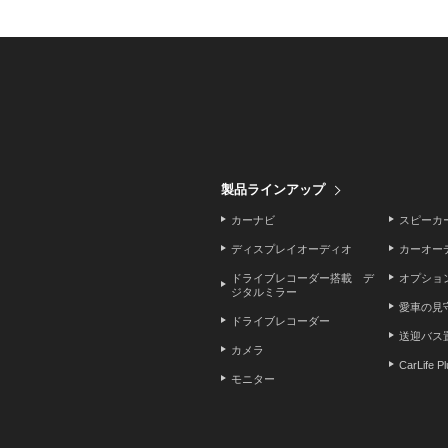
製品ラインアップ
カーナビ
スピーカ
ディスプレイオーディオ
カーオー
ドライブレコーダー搭載 デ
オプショ
ジタルミラー
愛車の見
ドライブレコーダー
送迎バス
カメラ
CarLife P
モニター