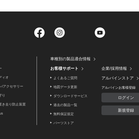
Facebook
Instagram
Twitter
YouTube
車種別の製品適合情報
お客様サポート
企業/採用情報
ー
ディオ
アルパインストア
よくあるご質問
ン/アクセサリー
地図データ更新
アルパインお客様登録
守り
ダウンロードサービス
ログイン
置き去り防止装置
過去の製品一覧
新規登録
lus
無料保証規定
パーツストア