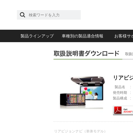
製品ラインアップ
車種別の製品適合情報
お客様サ
リアビ
製品名
:
発売時期
:
製品構成
:
リアビジョンナビ（単体モデル）