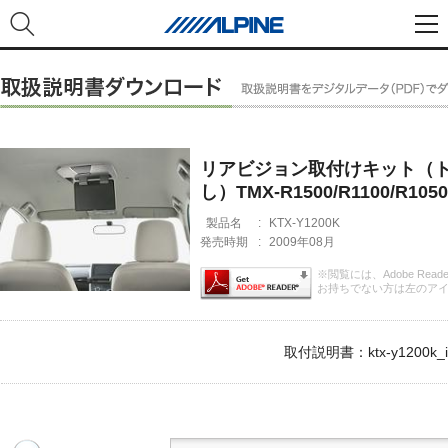
リアビジョン取付けキット（ト
し）TMX-R1500/R1100/R105
製品名
:
KTX-Y1200K
発売時期
:
2009年08月
※閲覧には、Adobe Rea
お持ちでない方は左のア
取付説明書：ktx-y1200k_i