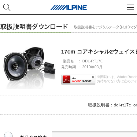
17cm コアキシャル2ウェイ
製品名
:
DDL-RT17C
発売時期
:
2010年03月
※閲覧には、Adobe Rea
お持ちでない方は左のア
取扱説明書：ddl-rt17c_om