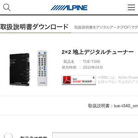
2×2 地上デジタルチューナー
製品名
:
TUE-T340
発売時期
:
2010年04月
※閲覧には、Adobe Rea
お持ちでない方は左のア
取扱説明書：tue-t340_om.