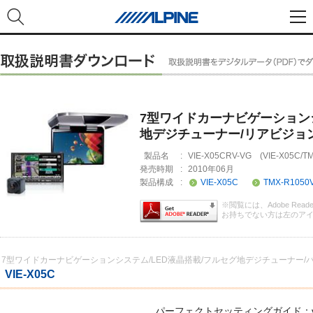
7型ワイドカーナビゲーションシ
地デジチューナー/リアビジョ
製品名
:
VIE-X05CRV-VG (VIE-X05C/T
発売時期
:
2010年06月
製品構成
:
VIE-X05C
TMX-R1050
※閲覧には、Adobe Rea
お持ちでない方は左のア
7型ワイドカーナビゲーションシステム/LED液晶搭載/フルセグ地デジチューナー/
VIE-X05C
パーフェクトセッティングガイド：vie-x