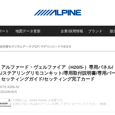
ポート
地図データ更新
企業/採用情報
ブランド
販
アルファード・ヴェルファイア（H20/5-）専用パネル/
/ステアリングリモコンキット/専用取付説明書/専用パ
トセッティングガイド/セッティング完了カード
KTX-X088-AV
2010年06月
※閲覧には、Adobe Reader が必要です。
お持ちでない方は左のアイコンを押してダウンロードしてください（無償）。