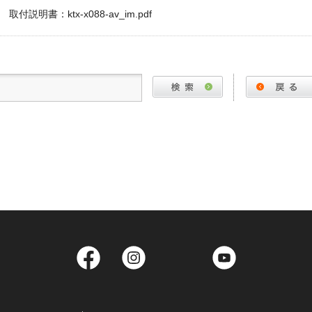
取付説明書：ktx-x088-av_im.pdf
Facebook
Instagram
Twitter
YouTube