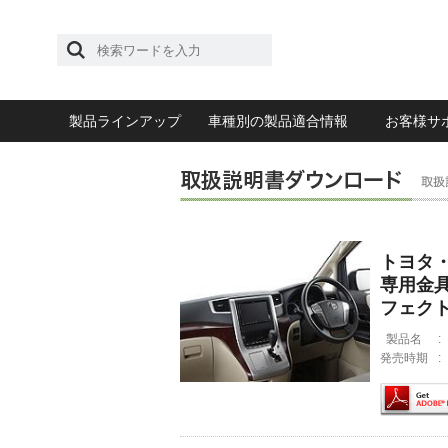
製品ラインアップ
車種別の製品適合情報
お客様サ
トヨタ・
専用金具
フェク
製品名
:
発売時期
: