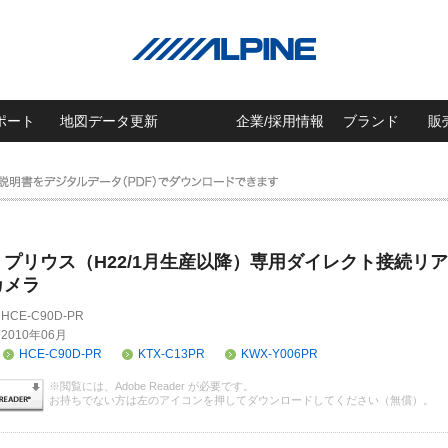
ポート
地図データ更新
企業/採用情報
ブランド
販
プリウス（H22/1月生産以降）専用ダイレクト接続リア
カメラ
HCE-C90D-PR
2010年06月
HCE-C90D-PR
KTX-C13PR
KWX-Y006PR
※閲覧には、Adobe Reader が必要です。
お持ちでない方は左のアイコンを押してダウンロードしてください（無償）。