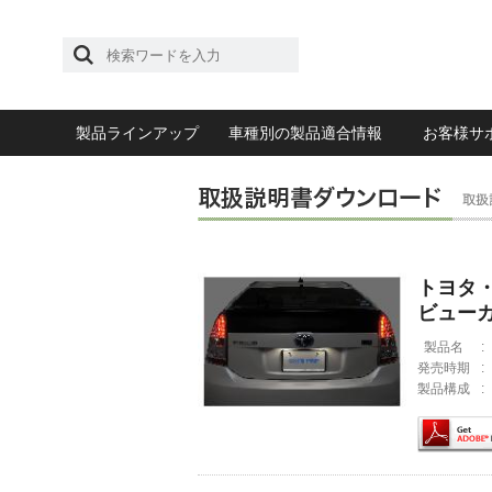
製品ラインアップ
車種別の製品適合情報
お客様サ
トヨタ・
ビュー
製品名
:
発売時期
:
製品構成
: