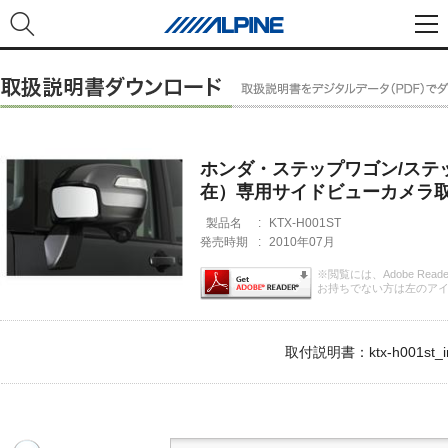
ホンダ・ステップワゴン/ステッ
在）専用サイドビューカメラ
製品名
:
KTX-H001ST
発売時期
:
2010年07月
※閲覧には、Adobe Rea
お持ちでない方は左のア
取付説明書：ktx-h001st_im