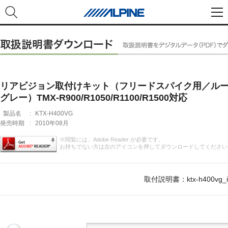
リアビジョン取付けキット（フリードスパイク用／ル
グレー）TMX-R900/R1050/R1100/R1500対応
製品名
:
KTX-H400VG
発売時期
:
2010年08月
※閲覧には、Adobe Reader が必要です。
お持ちでない方は左のアイコンを押してダウンロードしてください
取付説明書：ktx-h400vg_i