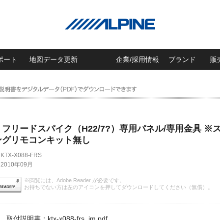
ポート
地図データ更新
企業/採用情報
ブランド
販
フリードスパイク（H22/7?）専用パネル/専用金具 ※
ングリモコンキット無し
KTX-X088-FRS
2010年09月
※閲覧には、Adobe Reader が必要です。
お持ちでない方は左のアイコンを押してダウンロードしてください（無償）。
取付説明書：ktx-x088-frs_im.pdf