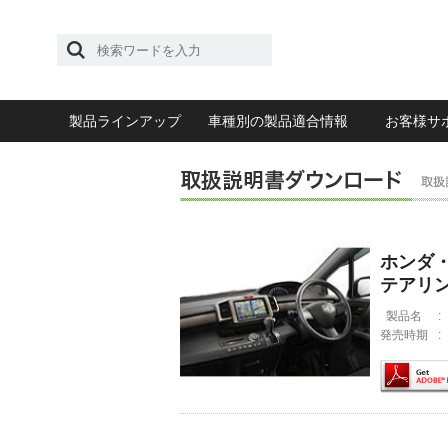
製品ラインアップ
車種別の製品適合情報
お客様サ
ホンダ・
テアリ
製品名
:
発売時期
: