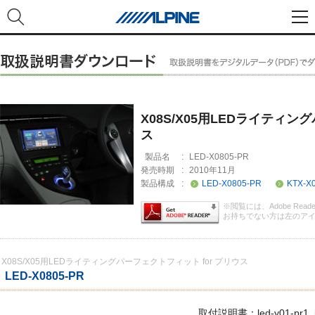
X08S/X05用LEDライティン
ス
製品名
:
LED-X0805-PR
発売時期
:
2010年11月
製品構成
:
LED-X0805-PR
KTX-X
※閲覧には、Adobe Rea
お持ちでない方は左のア
X08S/X05用LEDライティングパーフェクトフィット for プリウス
LED-X0805-PR
取付説明書：led-y01-pr1_i