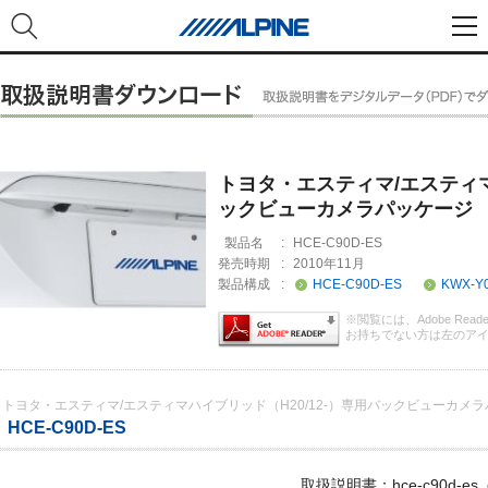
トヨタ・エスティマ/エスティマ
ックビューカメラパッケージ
製品名
:
HCE-C90D-ES
発売時期
:
2010年11月
製品構成
:
HCE-C90D-ES
KWX-Y
※閲覧には、Adobe Rea
お持ちでない方は左のア
トヨタ・エスティマ/エスティマハイブリッド（H20/12-）専用バックビューカメ
HCE-C90D-ES
取扱説明書：hce-c90d-es_o