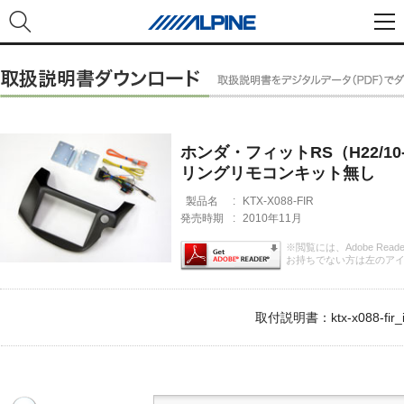
ホンダ・フィットRS（H22/1
リングリモコンキット無し
製品名
:
KTX-X088-FIR
発売時期
:
2010年11月
※閲覧には、Adobe Rea
お持ちでない方は左のア
取付説明書：ktx-x088-fir_i