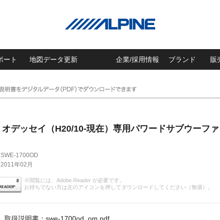
ポート
地図データ更新
企業/採用情報
ブランド
販
オデッセイ（H20/10-現在）専用パワードサブウーファ
SWE-1700OD
2011年02月
※閲覧には、Adobe Reader が必要です。
お持ちでない方は左のアイコンを押してダウンロードしてください（無償）。
取扱説明書：swe-1700od_om.pdf