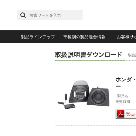
製品ラインアップ
車種別の製品適合情報
お客様サ
ホンダ・
ー
製品名
:
発売時期
: