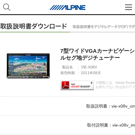
7型ワイドVGAカーナビゲーシ
ルセグ地デジチューナー
製品名
:
VIE-X08V
発売時期
:
2011年08月
※閲覧には、Adobe Rea
お持ちでない方は左のア
取扱説明書：vie-x08v_om.
取付説明書：vie-x08v_im.