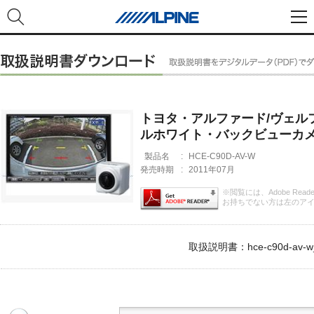
トヨタ・アルファード/ヴェルフ
ルホワイト・バックビューカ
製品名
:
HCE-C90D-AV-W
発売時期
:
2011年07月
※閲覧には、Adobe Rea
お持ちでない方は左のア
取扱説明書：hce-c90d-av-w_