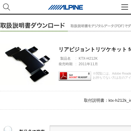
リアビジョントリツケキット f
製品名
:
KTX-H212K
発売時期
:
2011年11月
※閲覧には、Adobe Rea
お持ちでない方は左のア
取付説明書：ktx-h212k_im