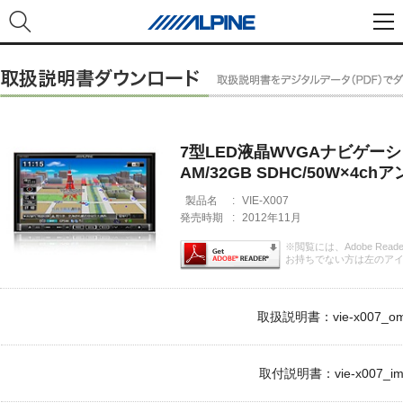
7型LED液晶WVGAナビゲーシ
AM/32GB SDHC/50W×4ch
製品名
:
VIE-X007
発売時期
:
2012年11月
※閲覧には、Adobe Rea
お持ちでない方は左のア
取扱説明書：vie-x007_om
取付説明書：vie-x007_im.