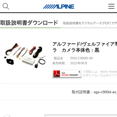
アルファード/ヴェルファイア
ラ カメラ本体色：黒
製品名
:
SGS-C900D-AV
発売時期
:
2012年06月
※閲覧には、Adobe Rea
お持ちでない方は左のア
取付説明書：sgs-c900d-av_