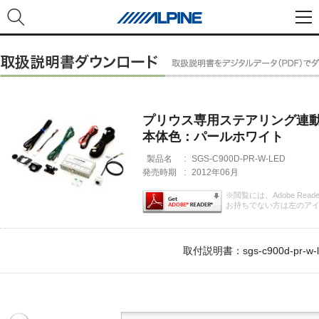
プリウス専用ステアリング連動
本体色：パールホワイト
製品名
:
SGS-C900D-PR-W-LED
発売時期
:
2012年06月
※閲覧には、Adobe Rea
お持ちでない方は左のア
取付説明書：sgs-c900d-pr-w-le