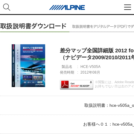
差分マップ全国詳細版 2012 for 
（ナビデータ2009/2010/20
製品名
:
HCE-V505A
発売時期
:
2012年08月
※閲覧には、Adobe Rea
お持ちでない方は左のア
取扱説明書：hce-v505a_o
お客様へ０１：hce-v505a_c