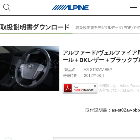
アルファード/ヴェルファイア
ール＋BKレザー＋ブラックブ
製品名
:
AS-ST02AV-BBP
発売時期
:
2012年08月
※閲覧には、Adobe Rea
お持ちでない方は左のア
取付説明書：as-st02av-bbp_