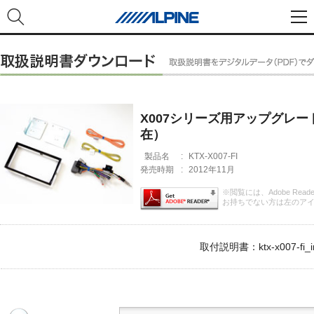
X007シリーズ用アップグレード
在）
製品名
:
KTX-X007-FI
発売時期
:
2012年11月
※閲覧には、Adobe Rea
お持ちでない方は左のア
取付説明書：ktx-x007-fi_i