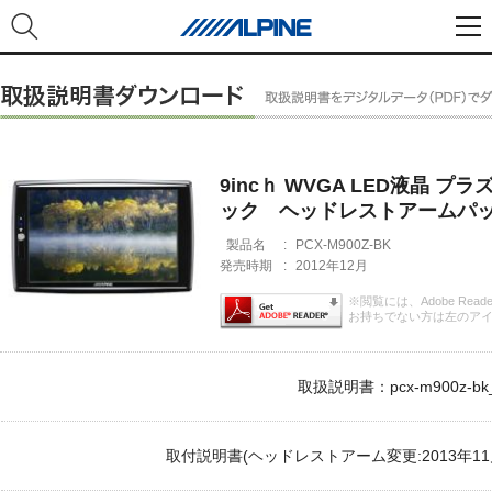
9incｈ WVGA LED液晶 
ック ヘッドレストアームパ
製品名
:
PCX-M900Z-BK
発売時期
:
2012年12月
※閲覧には、Adobe Rea
お持ちでない方は左のア
取扱説明書：pcx-m900z-bk_
取付説明書(ヘッドレストアーム変更:2013年11月)：pc