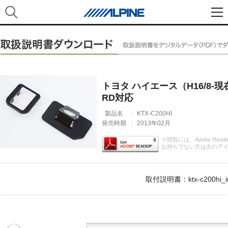
トヨタ ハイエース（H16/8-現
RD対応
製品名
:
KTX-C200HI
発売時期
:
2013年02月
※閲覧には、Adobe Rea
お持ちでない方は左のア
取付説明書：ktx-c200hi_im