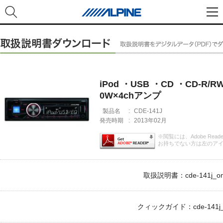
iPod ・USB ・CD ・CD-R
0W×4chアンプ
製品名
:
CDE-141J
発売時期
:
2013年02月
※閲覧には、Adobe Rea
お持ちでない方は左のア
取扱説明書：cde-141j_om
クィックガイド：cde-141j_q