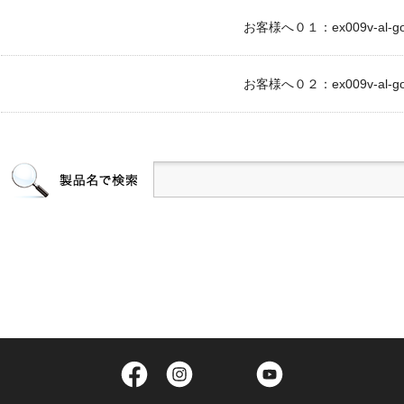
お客様へ０１：ex009v-al-go_
お客様へ０２：ex009v-al-go_
Facebook
Instagram
Twitter
YouTube