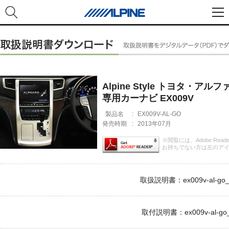
Alpine Style トヨタ・ア
専用カーナビ EX009V
製品名
:
EX009V-AL-GO
発売時期
:
2013年07月
※閲覧には、Adobe Rea
お持ちでない方は左のア
取扱説明書：ex009v-al-go_
取付説明書：ex009v-al-go_i