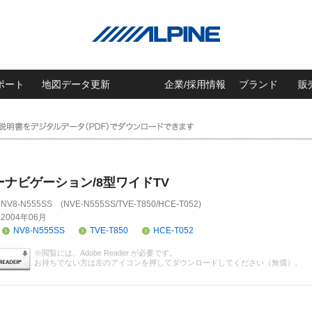
ポート
地図データ更新
企業/採用情報
ブランド
販
ーナビゲーション/8型ワイドTV
NV8-N555SS (NVE-N555SS/TVE-T850/HCE-T052)
2004年06月
NV8-N555SS
TVE-T850
HCE-T052
※閲覧には、Adobe Reader が必要です。
お持ちでない方は左のアイコンを押してダウンロードしてください（無償）。