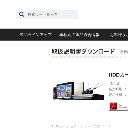
製品ラインアップ
車種別の製品適合情報
お客様サ
HDDカ
製品名
:
発売時期
:
製品構成
:
HDDカーナビゲーション/8型ワイドTV