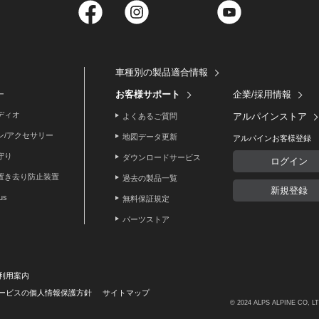
Facebook
Instagram
Twitter
YouTube
車種別の製品適合情報
お客様サポート
企業/採用情報
ー
ディオ
アルパインストア
よくあるご質問
ン/アクセサリー
地図データ更新
アルパインお客様登録
守り
ダウンロードサービス
ログイン
置き去り防止装置
過去の製品一覧
新規登録
lus
無料保証規定
パーツストア
利用案内
ービスの個人情報保護方針
サイトマップ
© 2024 ALPS ALPINE CO, L