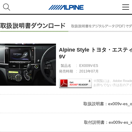
Alpine Style トヨタ・エス
9V
製品名
:
EX009V-ES
発売時期
:
2013年07月
※閲覧には、Adobe Rea
お持ちでない方は左のア
取扱説明書：ex009v-es_om
取付説明書：ex009v-es_im