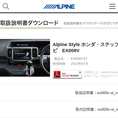
Alpine Style ホンダ・ス
ビ EX009V
製品名
:
EX009V-ST
発売時期
:
2013年07月
※閲覧には、Adobe Rea
お持ちでない方は左のア
取扱説明書：ex009v-st_om
取付説明書：ex009v-st_im