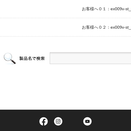
お客様へ０１：ex009v-st_c
お客様へ０２：ex009v-st_c
Facebook
Instagram
Twitter
YouTube