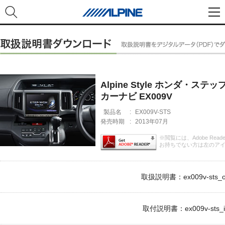
Alpine Style ホンダ・ス
カーナビ EX009V
製品名
:
EX009V-STS
発売時期
:
2013年07月
※閲覧には、Adobe Rea
お持ちでない方は左のア
取扱説明書：ex009v-sts_o
取付説明書：ex009v-sts_i