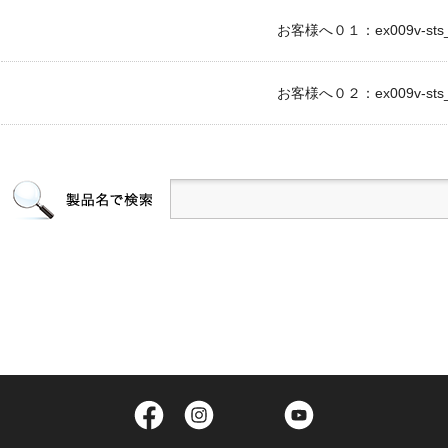
お客様へ０１：ex009v-sts_c
お客様へ０２：ex009v-sts_c
Facebook
Instagram
Twitter
YouTube