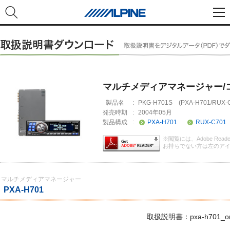
マルチメディアマネージャー/
製品名
:
PKG-H701S (PXA-H701/RUX-C
発売時期
:
2004年05月
製品構成
:
PXA-H701
RUX-C701
※閲覧には、Adobe Rea
お持ちでない方は左のア
マルチメディアマネージャー
PXA-H701
取扱説明書：pxa-h701_om