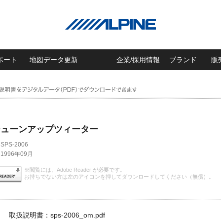
ポート
地図データ更新
企業/採用情報
ブランド
販
mチューンアップツィーター
SPS-2006
1996年09月
※閲覧には、Adobe Reader が必要です。
お持ちでない方は左のアイコンを押してダウンロードしてください（無償）。
取扱説明書：sps-2006_om.pdf