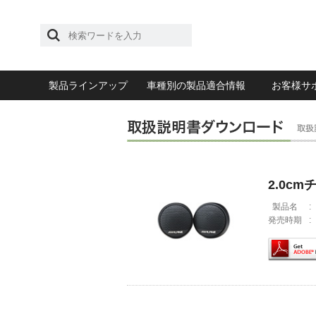
製品ラインアップ
車種別の製品適合情報
お客様サ
2.0c
製品名
:
発売時期
: