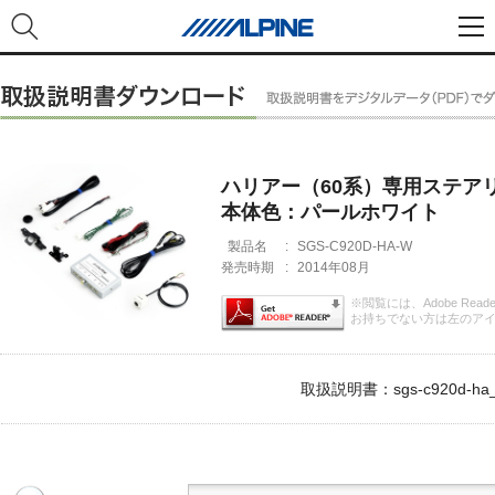
ハリアー（60系）専用ステア
本体色：パールホワイト
製品名
:
SGS-C920D-HA-W
発売時期
:
2014年08月
※閲覧には、Adobe Rea
お持ちでない方は左のア
取扱説明書：sgs-c920d-ha_