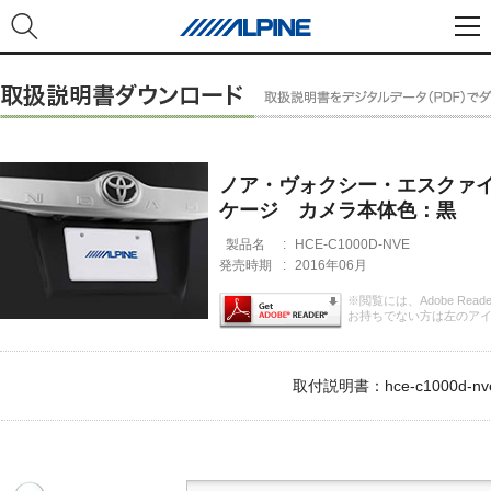
ノア・ヴォクシー・エスクァイ
ケージ カメラ本体色：黒
製品名
:
HCE-C1000D-NVE
発売時期
:
2016年06月
※閲覧には、Adobe Rea
お持ちでない方は左のア
取付説明書：hce-c1000d-nve