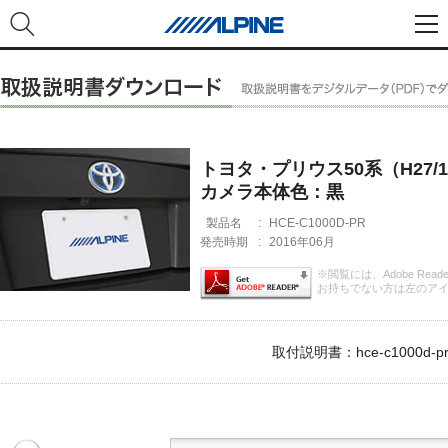
トヨタ・プリウス50系（H27/
カメラ本体色：黒
製品名
:
HCE-C1000D-PR
発売時期
:
2016年06月
※閲覧には、Adobe Rea
お持ちでない方は左のア
取付説明書：hce-c1000d-pr_