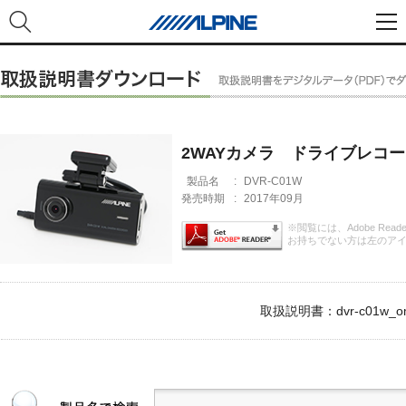
2WAYカメラ ドライブレコーダー
製品名
:
DVR-C01W
発売時期
:
2017年09月
※閲覧には、Adobe Rea
お持ちでない方は左のア
取扱説明書：dvr-c01w_om